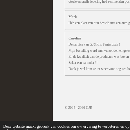
Goeie en snelle levering had een metalen pos
Mark
Heb een plaat van hun besteld met een auto g
Carolien
De service van GJ&R is Fantastisch !
Mijn bestelling werd snel verzonden en gele
En de kwaliteit van de producten was boven
Zeker een aanrader !!
Dank je wel kom zeker weer voor nog een bes
R
a
t
i
n
© 2024 - 2026 GJR
g
:
5
Deze website maakt gebruik van cookies om uw ervaring te verbeteren en op 