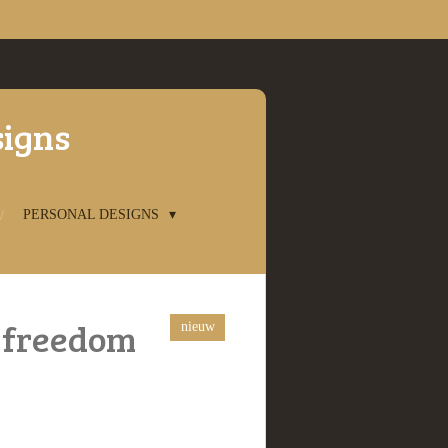
signs
PERSONAL DESIGNS
e freedom
nieuw