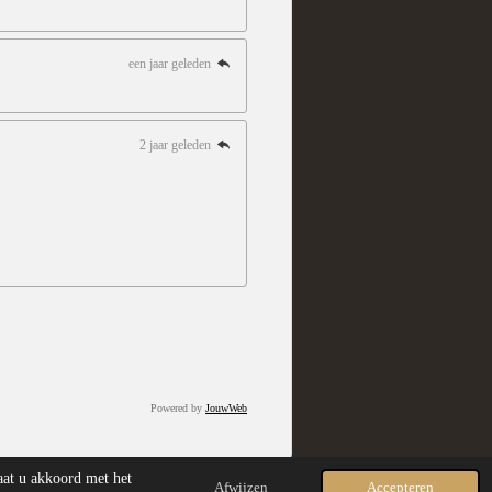
een jaar geleden
2 jaar geleden
Powered by
JouwWeb
aat u akkoord met het
Afwijzen
Accepteren