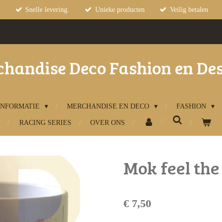
Snelle levering.
Unieke producten
Veilig betalen
handise Deco Fashion en De
INFORMATIE
MERCHANDISE EN DECO
FASHION
RACING SERIES
OVER ONS
Mok feel th
€ 7,50