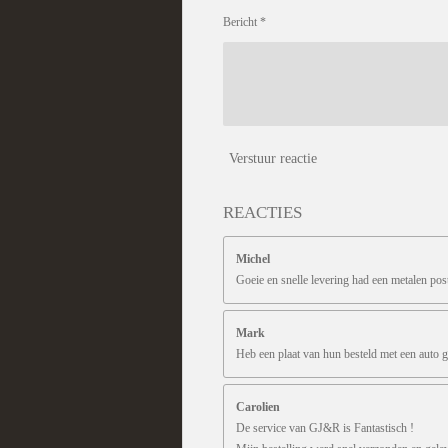
Bericht *
Verstuur reactie
REACTIES
Michel
Goeie en snelle levering had een metalen pos
Mark
Heb een plaat van hun besteld met een auto g
Carolien
De service van GJ&R is Fantastisch !