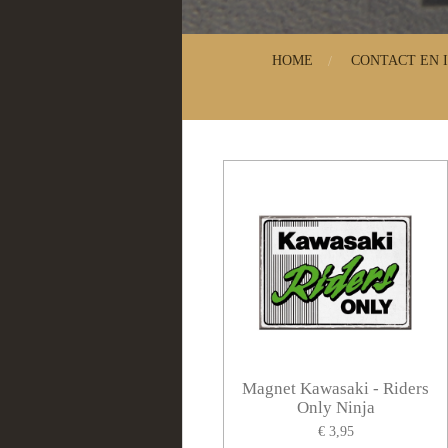
HOME
CONTACT EN 
Magnet Kawasaki - Riders
Only Ninja
€ 3,95