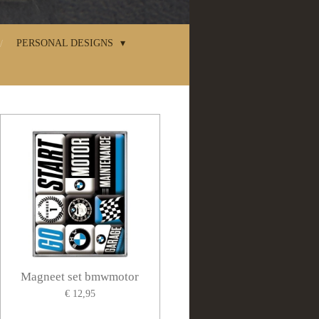
PERSONAL DESIGNS
Magneet set bmwmotor
€ 12,95