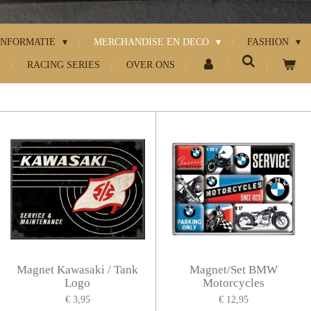
INFORMATIE
MERCHANDISE EN DECO
FASHION
RACING SERIES
OVER ONS
Magnet Kawasaki / Tank
Magnet/Set BMW
Logo
Motorcycles
€ 3,95
€ 12,95