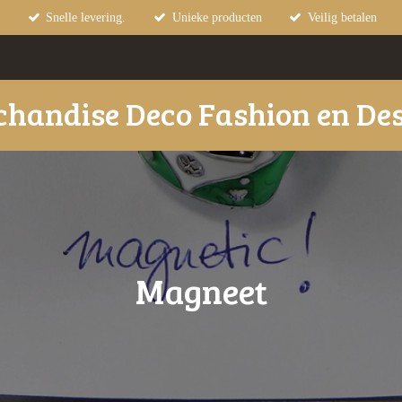
Snelle levering.
Unieke producten
Veilig betalen
handise Deco Fashion en De
Magneet