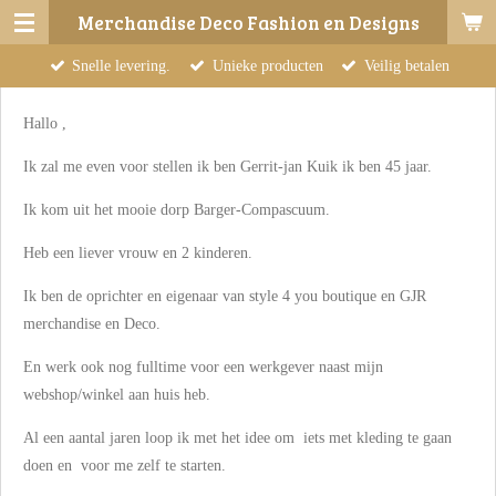
Merchandise Deco Fashion en Designs
Ga
direct
Snelle levering.
Unieke producten
Veilig betalen
naar
de
Hallo ,
hoofdinhoud
Ik zal me even voor stellen ik ben Gerrit-jan Kuik ik ben 45 jaar.
Ik kom uit het mooie dorp Barger-Compascuum.
Heb een liever vrouw en 2 kinderen.
Ik ben de oprichter en eigenaar van style 4 you boutique en GJR
merchandise en Deco.
En werk ook nog fulltime voor een werkgever naast mijn
webshop/winkel aan huis heb.
Al een aantal jaren loop ik met het idee om iets met kleding te gaan
doen en voor me zelf te starten.