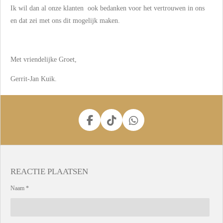
Ik wil dan al onze klanten ook bedanken voor het vertrouwen in ons
en dat zei met ons dit mogelijk maken.
Met vriendelijke Groet,
Gerrit-Jan Kuik.
F
T
W
a
i
h
c
k
a
e
T
t
b
o
s
REACTIE PLAATSEN
o
k
A
o
p
Naam *
k
p