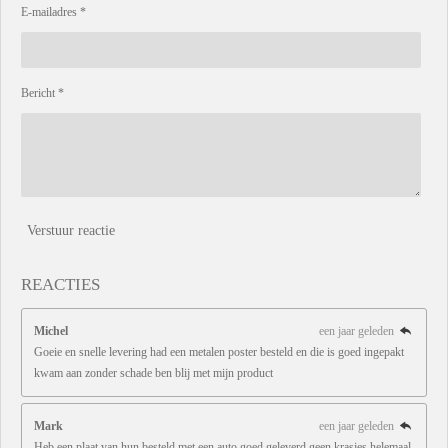
E-mailadres *
Bericht *
Verstuur reactie
REACTIES
Michel
een jaar geleden
Goeie en snelle levering had een metalen poster besteld en die is goed ingepakt
kwam aan zonder schade ben blij met mijn product
Mark
een jaar geleden
Heb een plaat van hun besteld met een auto goed geleverd geen krasjes helemaal