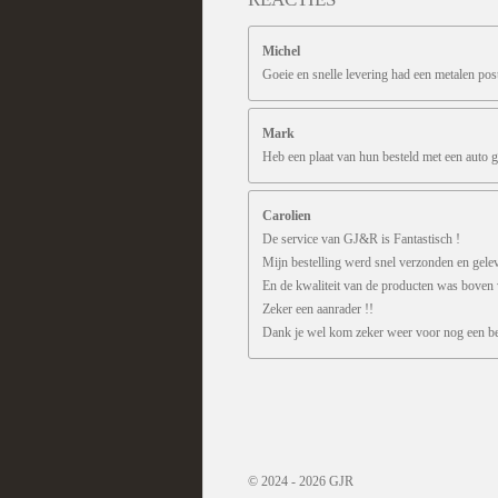
Michel
Goeie en snelle levering had een metalen pos
Mark
Heb een plaat van hun besteld met een auto g
Carolien
De service van GJ&R is Fantastisch !
Mijn bestelling werd snel verzonden en gele
En de kwaliteit van de producten was boven
Zeker een aanrader !!
Dank je wel kom zeker weer voor nog een bes
R
a
t
i
n
© 2024 - 2026 GJR