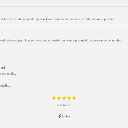
ter besteld en die is goed ingepakt kwam aan zonder schade ben blij met mijn product
oed geleverd geen krasjes helemaal in goede staat een top winkel met een snelle verzending
verd.
 verwachting.
telling.
1
2
3
4
5
S
s
s
s
s
s
t
6 stemmen
e
t
t
t
t
t
m
e
e
e
e
e
m
r
r
r
r
r
Delen
e
r
r
r
r
n
e
e
e
e