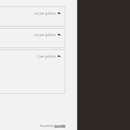
een jaar geleden
een jaar geleden
2 jaar geleden
Powered by
JouwWeb