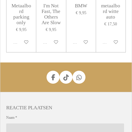
Metaalbo
I'm Not
BMW
metaalbo
rd
Fast, The
rd witte
€ 9,95
parking
Others
auto
only
Are Slow
€ 17,50
€ 9,95
€ 9,95
Houd mij op de hoogte
Houd mij op de hoogte
In winkelwagen
Houd mij op de 
F
T
W
a
i
h
c
k
a
e
T
t
b
o
s
REACTIE PLAATSEN
o
k
A
o
p
Naam *
k
p