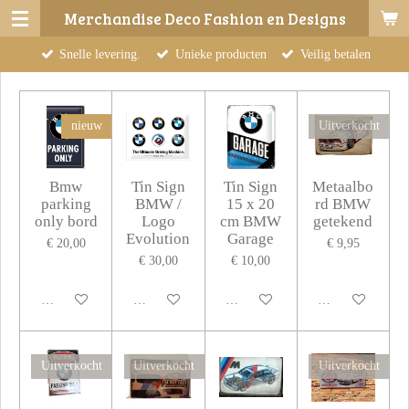
Merchandise Deco Fashion en Designs
Ga
direct
Snelle levering.
Unieke producten
Veilig betalen
naar
de
hoofdinhoud
nieuw
Uitverkocht
Bmw
Tin Sign
Tin Sign
Metaalbo
parking
BMW /
15 x 20
rd BMW
only bord
Logo
cm BMW
getekend
Evolution
Garage
€ 20,00
€ 9,95
€ 30,00
€ 10,00
In winkelwagen
In winkelwagen
In winkelwagen
Houd mij op de 
Uitverkocht
Uitverkocht
Uitverkocht