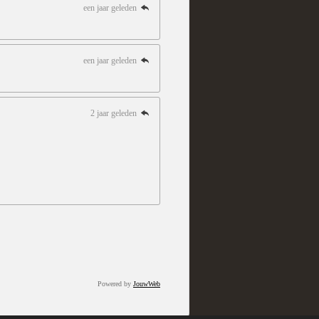
een jaar geleden
een jaar geleden
2 jaar geleden
Powered by
JouwWeb