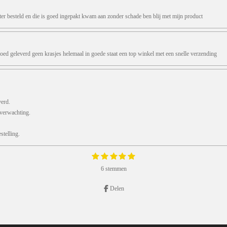
ter besteld en die is goed ingepakt kwam aan zonder schade ben blij met mijn product
oed geleverd geen krasjes helemaal in goede staat een top winkel met een snelle verzending
verd.
 verwachting.
telling.
1
2
3
4
5
S
s
s
s
s
s
t
6 stemmen
e
t
t
t
t
t
m
e
e
e
e
e
m
r
r
r
r
r
Delen
e
r
r
r
r
n
e
e
e
e
n
n
n
n