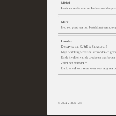
Michel
Goeie en snelle levering had een metalen pos
Mark
Heb een plaat van hun besteld met een auto g
Carolien
De service van GJ&R is Fantastisch !
Mijn bestelling werd snel verzonden en gele
En de kwaliteit van de producten was boven
Zeker een aanrader !!
Dank je wel kom zeker weer voor nog een bes
R
a
t
i
n
© 2024 - 2026 GJR
g
: