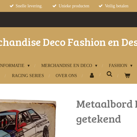
Snelle levering.
Unieke producten
Veilig betalen
handise Deco Fashion en De
INFORMATIE
MERCHANDISE EN DECO
FASHION
RACING SERIES
OVER ONS
Metaalbord
getekend