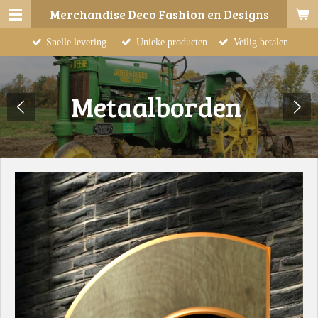
Merchandise Deco Fashion en Designs
Ga
direct
Snelle levering.
Unieke producten
Veilig betalen
naar
de
hoofdinhoud