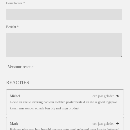
E-mailadres *
Bericht *
Verstuur reactie
REACTIES
Michel
een jaar geleden
Goeie en snelle levering had een metalen poster besteld en die is goed ingepakt
kwam aan zonder schade ben blij met mijn product
Mark
een jaar geleden
Heb een plaat van hun besteld met een auto goed geleverd geen krasjes helemaal