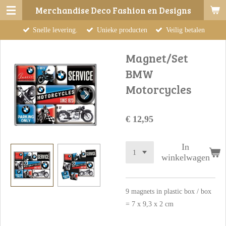
Merchandise Deco Fashion en Designs
Ga
direct
Snelle levering.
Unieke producten
Veilig betalen
naar
de
Magnet/Set
hoofdinhoud
BMW
Motorcycles
€ 12,95
In
winkelwagen
9 magnets in plastic box / box
= 7 x 9,3 x 2 cm