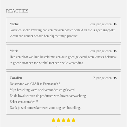
REACTIES
Michel
een jaar geleden
Goeie en snelle levering had een metalen poster besteld en die is goed ingepakt
kwam aan zonder schade ben blij met mijn product
Mark
een jaar geleden
Heb een plaat van hun besteld met een auto goed geleverd geen krasjes helemaal
in goede staat een top winkel met een snelle verzending
Carolien
2 jaar geleden
De service van GJ&R is Fantastisch !
Mijn bestelling werd snel verzonden en geleverd.
En de kwaliteit van de producten was boven verwachting.
Zeker een aanrader !!
Dank je wel kom zeker weer voor nog een bestelling.
1
2
3
4
5
S
R
s
s
s
s
s
t
a