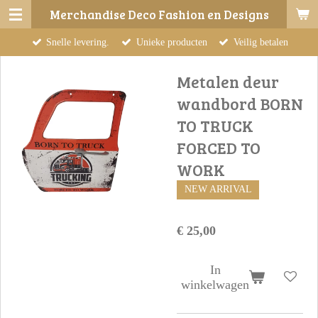
Merchandise Deco Fashion en Designs
Ga
direct
Snelle levering.
Unieke producten
Veilig betalen
naar
de
Metalen deur
hoofdinhoud
wandbord BORN
TO TRUCK
FORCED TO
WORK
NEW ARRIVAL
€ 25,00
In
winkelwagen