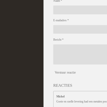
Naam *
E-mailadres *
Bericht *
Verstuur reactie
REACTIES
Michel
Goeie en snelle levering had een metalen pos