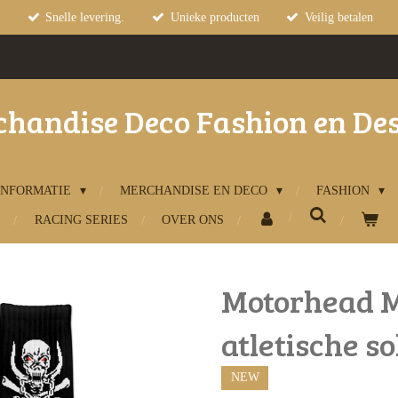
Snelle levering.
Unieke producten
Veilig betalen
handise Deco Fashion en De
INFORMATIE
MERCHANDISE EN DECO
FASHION
RACING SERIES
OVER ONS
Motorhead M
atletische s
NEW