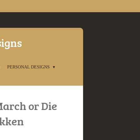
signs
PERSONAL DESIGNS
arch or Die
okken