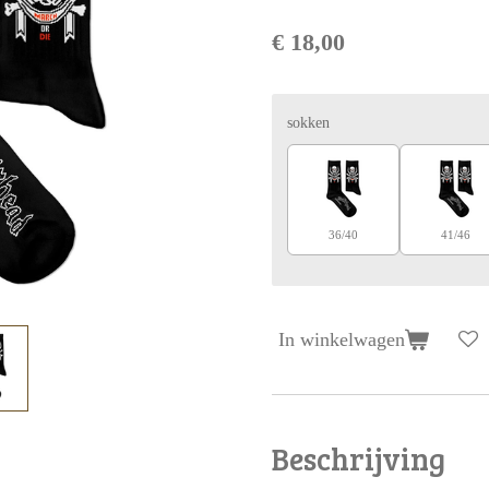
€ 18,00
sokken
36/40
41/46
In winkelwagen
Beschrijving