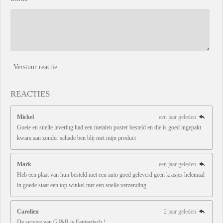
Verstuur reactie
REACTIES
Michel
een jaar geleden
Goeie en snelle levering had een metalen poster besteld en die is goed ingepakt
kwam aan zonder schade ben blij met mijn product
Mark
een jaar geleden
Heb een plaat van hun besteld met een auto goed geleverd geen krasjes helemaal
in goede staat een top winkel met een snelle verzending
Carolien
2 jaar geleden
De service van GJ&R is Fantastisch !