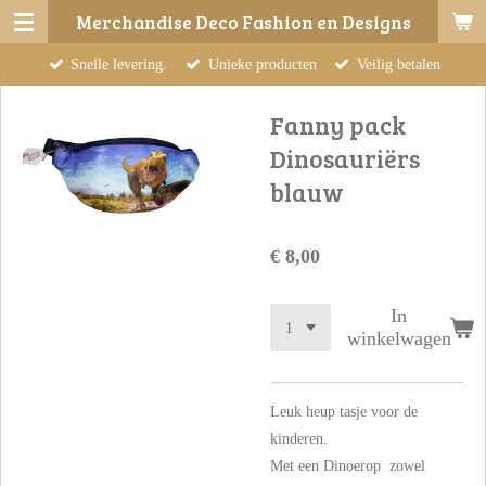
Merchandise Deco Fashion en Designs
Ga
direct
Snelle levering.
Unieke producten
Veilig betalen
naar
de
Fanny pack
hoofdinhoud
Dinosauriërs
blauw
€ 8,00
In
winkelwagen
Leuk heup tasje voor de
kinderen.
Met een Dinoerop zowel