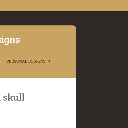
signs
PERSONAL DESIGNS
1 skull