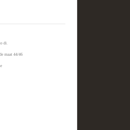
o di.
 de maat 44/46
ne