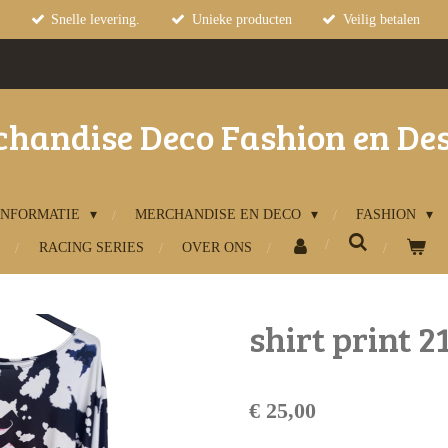
Snelle levering.
Unieke producten
Veilig betalen
handise Deco Fashion en De
INFORMATIE
MERCHANDISE EN DECO
FASHION
RACING SERIES
OVER ONS
shirt print 2
€ 25,00