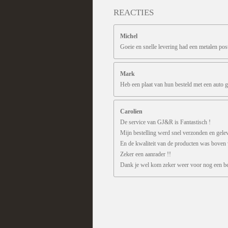
REACTIES
Michel
Goeie en snelle levering had een metalen pos
Mark
Heb een plaat van hun besteld met een auto g
Carolien
De service van GJ&R is Fantastisch !
Mijn bestelling werd snel verzonden en gele
En de kwaliteit van de producten was boven
Zeker een aanrader !!
Dank je wel kom zeker weer voor nog een bes
R
a
t
i