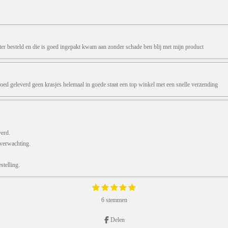
ter besteld en die is goed ingepakt kwam aan zonder schade ben blij met mijn product
oed geleverd geen krasjes helemaal in goede staat een top winkel met een snelle verzending
verd.
 verwachting.
telling.
1
2
3
4
5
S
s
s
s
s
s
t
6 stemmen
e
t
t
t
t
t
m
e
e
e
e
e
m
r
r
r
r
r
Delen
e
r
r
r
r