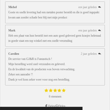
Michel
een jaar geleden
Goeie en snelle levering had een metalen poster besteld en die is goed ingepakt
kwam aan zonder schade ben blij met mijn product
Mark
een jaar geleden
Heb een plaat van hun besteld met een auto goed geleverd geen krasjes helemaal
in goede staat een top winkel met een snelle verzending
Carolien
2 jaar geleden
De service van GJ&R is Fantastisch !
Mijn bestelling werd snel verzonden en geleverd.
En de kwaliteit van de producten was boven verwachting.
Zeker een aanrader !!
Dank je wel kom zeker weer voor nog een bestelling.
1
2
3
4
5
S
R
s
s
s
s
s
t
a
6 stemmen
e
t
t
t
t
t
t
m
e
e
e
e
e
m
r
r
r
r
r
Delen
Delen
i
e
r
r
r
r