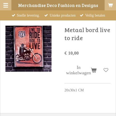
Merchandise Deco Fashion en Designs
Ga
direct
Snelle levering.
Unieke producten
Veilig betalen
naar
de
Metaal bord live
hoofdinhoud
to ride
€ 10,00
In
winkelwagen
20x30x1 CM