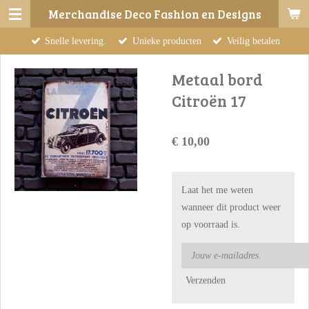
Merchandise Deco Fashion en Designs
Ga
direct
Snelle levering.
Unieke producten
Veilig betalen
naar
de
Metaal bord
hoofdinhoud
Citroën 17
€ 10,00
Laat het me weten
wanneer dit product weer
op voorraad is.
Verzenden