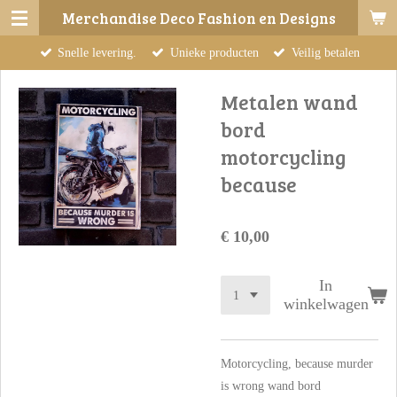
Merchandise Deco Fashion en Designs
Ga
direct
Snelle levering.
Unieke producten
Veilig betalen
naar
de
Metalen wand
hoofdinhoud
bord
motorcycling
because
€ 10,00
In
winkelwagen
Motorcycling, because murder
is wrong wand bord