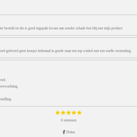
ter besteld en die is goed ingepakt kwam aan zonder schade ben blij met mijn product
oed geleverd geen krasjes helemaal in goede staat een top winkel met een snelle verzending
verd.
 verwachting.
telling.
1
2
3
4
5
S
s
s
s
s
s
t
6 stemmen
e
t
t
t
t
t
m
e
e
e
e
e
m
r
r
r
r
r
Delen
e
r
r
r
r