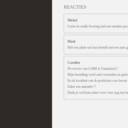
REACTIES
Michel
Goeie en snelle levering had een metalen pos
Mark
Heb een plaat van hun besteld met een auto g
Carolien
De service van GJ&R is Fantastisch !
Mijn bestelling werd snel verzonden en gele
En de kwaliteit van de producten was boven
Zeker een aanrader !!
Dank je wel kom zeker weer voor nog een bes
R
a
t
i