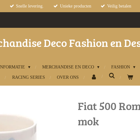
Snelle levering.
Unieke producten
Veilig betalen
handise Deco Fashion en De
INFORMATIE
MERCHANDISE EN DECO
FASHION
RACING SERIES
OVER ONS
Fiat 500 Rom
mok