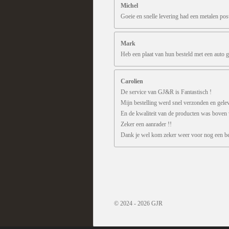
Michel
Goeie en snelle levering had een metalen pos
Mark
Heb een plaat van hun besteld met een auto g
Carolien
De service van GJ&R is Fantastisch !
Mijn bestelling werd snel verzonden en gele
En de kwaliteit van de producten was boven
Zeker een aanrader !!
Dank je wel kom zeker weer voor nog een bes
R
a
t
i
n
© 2024 - 2026 GJR
g
: