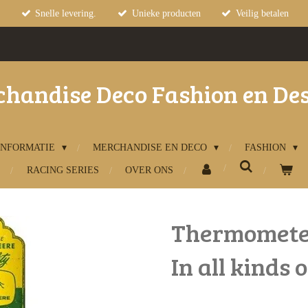
Snelle levering.
Unieke producten
Veilig betalen
handise Deco Fashion en De
INFORMATIE
MERCHANDISE EN DECO
FASHION
RACING SERIES
OVER ONS
Thermometer
In all kinds