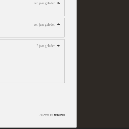
een jaar geleden
een jaar geleden
2 jaar geleden
Powered by
JouwWeb