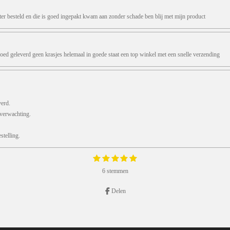
ter besteld en die is goed ingepakt kwam aan zonder schade ben blij met mijn product
oed geleverd geen krasjes helemaal in goede staat een top winkel met een snelle verzending
verd.
 verwachting.
telling.
1
2
3
4
5
S
s
s
s
s
s
t
6 stemmen
e
t
t
t
t
t
m
e
e
e
e
e
m
r
r
r
r
r
Delen
e
r
r
r
r
n
e
e
e
e
n
n
n
n