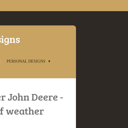
signs
PERSONAL DESIGNS
 John Deere -
 of weather