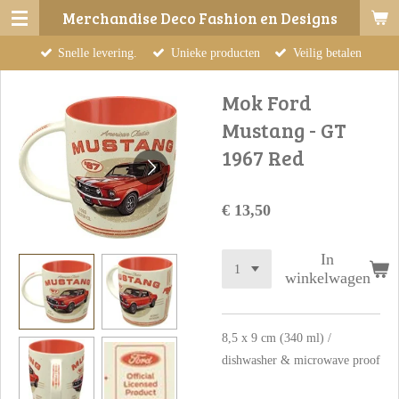
Merchandise Deco Fashion en Designs
Ga
direct
Snelle levering.
Unieke producten
Veilig betalen
naar
de
Mok Ford
hoofdinhoud
Mustang - GT
1967 Red
€ 13,50
In
winkelwagen
8,5 x 9 cm (340 ml) /
dishwasher & microwave proof