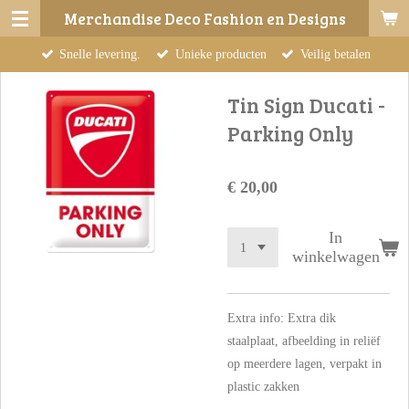
Merchandise Deco Fashion en Designs
Ga
direct
Snelle levering.
Unieke producten
Veilig betalen
naar
de
Tin Sign Ducati -
hoofdinhoud
Parking Only
€ 20,00
In
winkelwagen
Extra info: Extra dik
staalplaat, afbeelding in reliëf
op meerdere lagen, verpakt in
plastic zakken