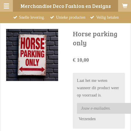
Merchandise Deco Fashion en Designs
Ga
direct
Snelle levering.
Unieke producten
Veilig betalen
naar
de
Horse parking
hoofdinhoud
only
€ 10,00
Laat het me weten
wanneer dit product weer
op voorraad is.
Verzenden