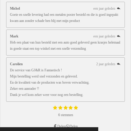
Michel
een jaar geleden
Goeie en snelle levering had een metalen poster besteld en die is goed ingepakt
kwam aan zonder schade ben blij met mijn product
Mark
een jaar geleden
Heb een plaat van hun besteld met een auto goed geleverd geen krasjes helemaal
in goede staat een top winkel met een snelle verzending
Carolien
2 jaar geleden
De service van GJ&R is Fantastisch !
Mijn bestelling werd snel verzonden en geleverd.
En de kwaliteit van de producten was boven verwachting.
Zeker een aanrader !!
Dank je wel kom zeker weer voor nog een bestelling.
1
2
3
4
5
S
R
s
s
s
s
s
t
a
6 stemmen
e
t
t
t
t
t
t
m
e
e
e
e
e
m
r
r
r
r
r
Delen
Delen
i
e
r
r
r
r