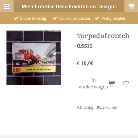
Merchandise Deco Fashion en Designs
Ga
direct
Snelle levering.
Unieke producten
Veilig betalen
naar
de
Torpedofrontch
hoofdinhoud
assis
€ 10,00
In
winkelwagen
Afmeting: 30x20x1 cm