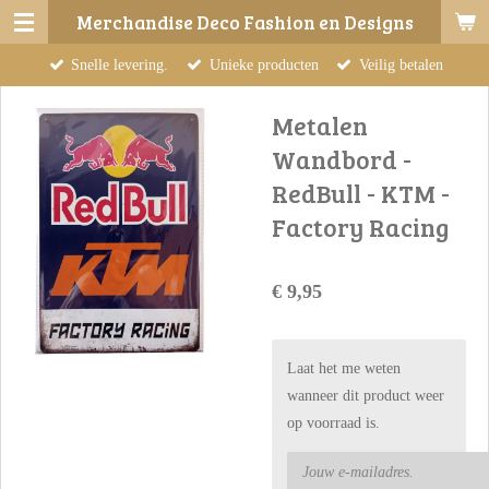
Merchandise Deco Fashion en Designs
Ga
direct
Snelle levering.
Unieke producten
Veilig betalen
naar
de
Metalen
hoofdinhoud
Wandbord -
RedBull - KTM -
Factory Racing
€ 9,95
Laat het me weten
wanneer dit product weer
op voorraad is.