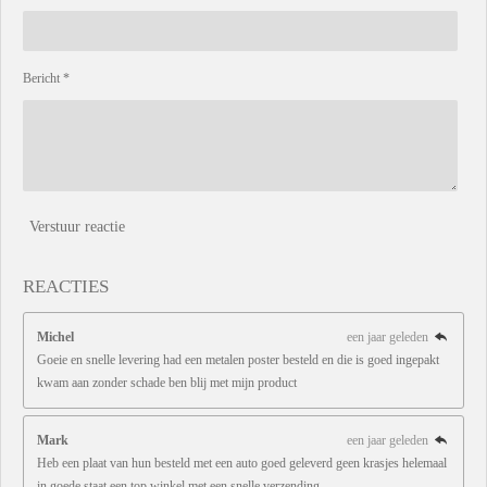
Bericht *
Verstuur reactie
REACTIES
Michel
een jaar geleden
Goeie en snelle levering had een metalen poster besteld en die is goed ingepakt
kwam aan zonder schade ben blij met mijn product
Mark
een jaar geleden
Heb een plaat van hun besteld met een auto goed geleverd geen krasjes helemaal
in goede staat een top winkel met een snelle verzending