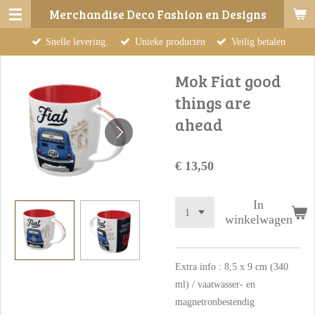
Merchandise Deco Fashion en Designs
Ga
direct
Snelle levering.
Unieke producten
Veilig betalen
naar
de
Mok Fiat good
hoofdinhoud
things are
ahead
€ 13,50
In
winkelwagen
Extra info : 8,5 x 9 cm (340
ml) / vaatwasser- en
magnetronbestendig