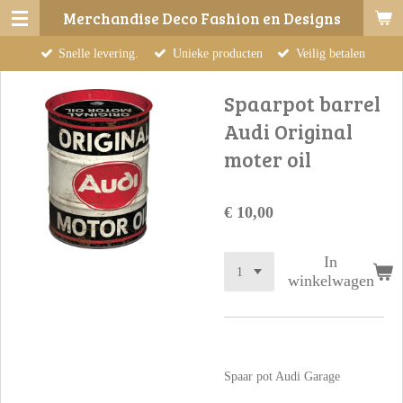
Merchandise Deco Fashion en Designs
Ga
direct
Snelle levering.
Unieke producten
Veilig betalen
naar
de
Spaarpot barrel
hoofdinhoud
Audi Original
moter oil
€ 10,00
In
winkelwagen
Spaar pot Audi Garage