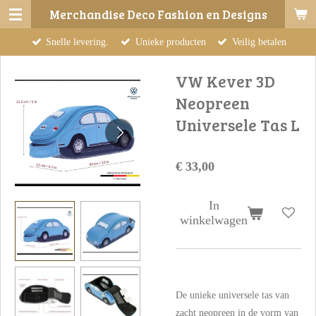
Merchandise Deco Fashion en Designs
Ga
direct
Snelle levering.
Unieke producten
Veilig betalen
naar
de
VW Kever 3D
hoofdinhoud
Neopreen
Universele Tas L
€ 33,00
In
winkelwagen
De unieke universele tas van
zacht neopreen in de vorm van