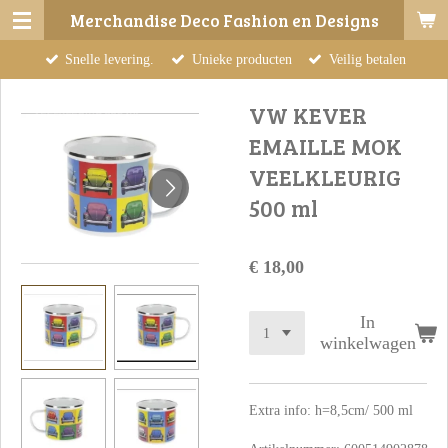
Merchandise Deco Fashion en Designs
Ga
direct
Snelle levering.
Unieke producten
Veilig betalen
naar
de
VW KEVER
hoofdinhoud
EMAILLE MOK
VEELKLEURIG
500 ml
€ 18,00
In
winkelwagen
Extra info: h=8,5cm/ 500 ml