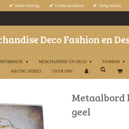
Snelle levering.
Unieke producten
Veilig betalen
handise Deco Fashion en De
INFORMATIE
MERCHANDISE EN DECO
FASHION
RACING SERIES
OVER ONS
Metaalbord 
geel