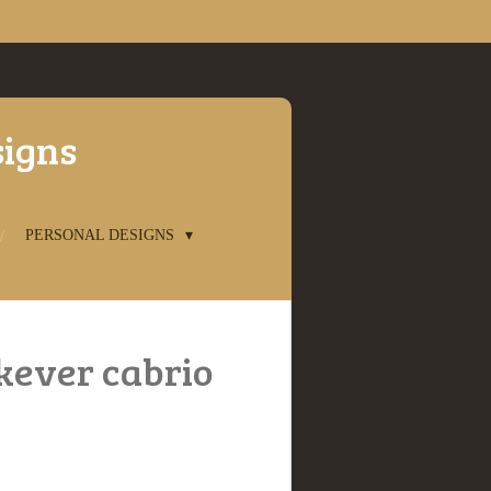
signs
PERSONAL DESIGNS
kever cabrio