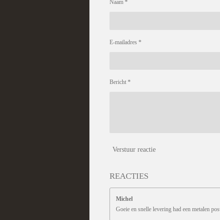
Naam *
E-mailadres *
Bericht *
Verstuur reactie
REACTIES
Michel
Goeie en snelle levering had een metalen pos