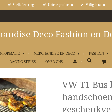
Snelle levering.
Unieke producten
Veilig betalen
andise Deco Fashion en D
INFORMATIE
MERCHANDISE EN DECO
FASHION
RACING SERIES
OVER ONS
VW T1 Bus 
handschoen
geschenkve