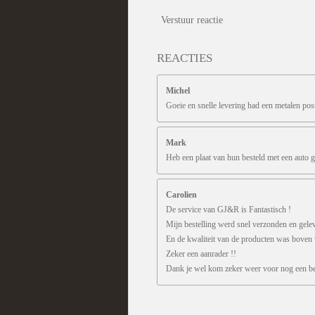
Verstuur reactie
REACTIES
Michel
Goeie en snelle levering had een metalen pos
Mark
Heb een plaat van hun besteld met een auto g
Carolien
De service van GJ&R is Fantastisch !
Mijn bestelling werd snel verzonden en gele
En de kwaliteit van de producten was boven
Zeker een aanrader !!
Dank je wel kom zeker weer voor nog een bes
R