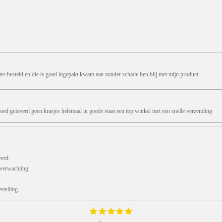
ter besteld en die is goed ingepakt kwam aan zonder schade ben blij met mijn product
oed geleverd geen krasjes helemaal in goede staat een top winkel met een snelle verzending
verd.
 verwachting.
telling.
1
2
3
4
5
S
s
s
s
s
s
t