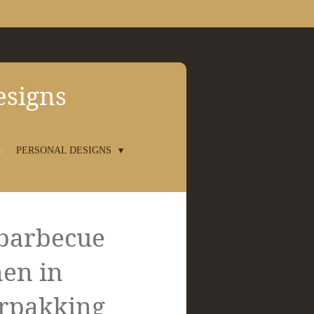
esigns
PERSONAL DESIGNS
barbecue
en in
rpakking