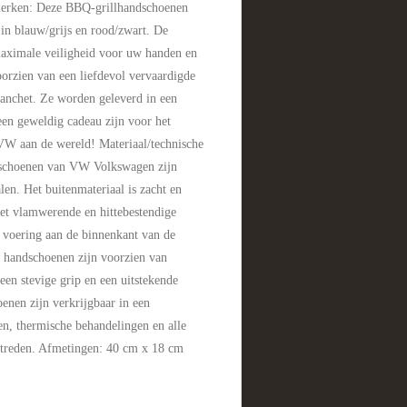
merken: Deze BBQ-grillhandschoenen
in blauw/grijs en rood/zwart. De
aximale veiligheid voor uw handen en
orzien van een liefdevol vervaardigde
manchet. Ze worden geleverd in een
en geweldig cadeau zijn voor het
 VW aan de wereld! Materiaal/technische
dschoenen van VW Volkswagen zijn
en. Het buitenmateriaal is zacht en
met vlamwerende en hittebestendige
 voering aan de binnenkant van de
 handschoenen zijn voorzien van
een stevige grip en een uitstekende
enen zijn verkrijgbaar in een
sen, thermische behandelingen en alle
treden. Afmetingen: 40 cm x 18 cm