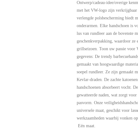
Ontwerp/cadeau-idee/overige ken
met het VW-logo zijn verkrijgbaar 
verlengde polsbescherming biedt m
onderarmen. Elke handschoen is vo
lus van rundleer aan de bovenste 
geschenkverpakking, waardoor ze e
grillseizoen. Toon uw passie voor
gegevens: De trendy barbecuehan
gemaakt van hoogwaardige material
soepel rundleer. Ze zijn gemaakt 
Kevlar-draden. De zachte katoenen
handschoenen absorbeert vocht. De
gewatteerde naden, wat zorgt voor 
pasvorm. Onze veiligheidshandscho
universele maat, geschikt voor las
werkzaamheden waarbij vonken op
Eén maat.