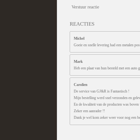
Verstuur reactie
REACTIES
Michel
Goeie en snelle levering had een metalen pos
Mark
Heb een plaat van hun besteld met een auto g
Carolien
De service van GJ&R is Fantastisch !
Mijn bestelling werd snel verzonden en gele
En de kwaliteit van de producten was boven
Zeker een aanrader !!
Dank je wel kom zeker weer voor nog een bes
R
a