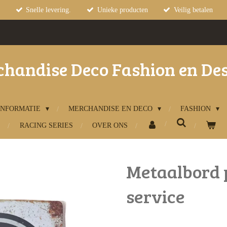
Snelle levering.
Unieke producten
Veilig betalen
handise Deco Fashion en De
INFORMATIE
MERCHANDISE EN DECO
FASHION
RACING SERIES
OVER ONS
Metaalbord 
service