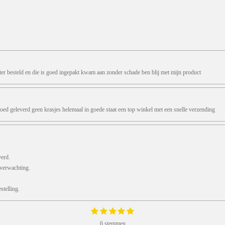
ter besteld en die is goed ingepakt kwam aan zonder schade ben blij met mijn product
oed geleverd geen krasjes helemaal in goede staat een top winkel met een snelle verzending
verd.
 verwachting.
telling.
1
2
3
4
5
S
s
s
s
s
s
t
6 stemmen