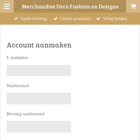
Merchandise Deco Fashion en Designs
Ga
direct
Snelle levering.
Unieke producten
Veilig betalen
naar
de
hoofdinhoud
Account aanmaken
E-mailadres
Wachtwoord
Bevestig wachtwoord