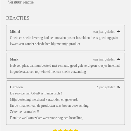
Verstuur reactie
REACTIES
Michel
een jaar geleden
Goeie en snelle levering had een metalen poster besteld en die is goed ingepakt
kwam aan zonder schade ben blij met mijn product
Mark
een jaar geleden
Heb een plaat van hun besteld met een auto goed geleverd geen krasjes helemaal
in goede staat een top winkel met een snelle verzending
Carolien
2 jaar geleden
De service van GJ&R is Fantastisch !
Mijn bestelling werd snel verzonden en geleverd.
En de kwaliteit van de producten was boven verwachting.
Zeker een aanrader !!
Dank je wel kom zeker weer voor nog een bestelling.
1
2
3
4
5
S
R